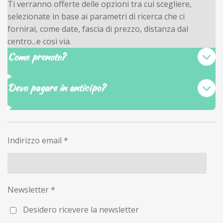
Ti verranno offerte delle opzioni tra cui scegliere,
u
selezionate in base ai parametri di ricerca che ci
l
fornirai, come date, fascia di prezzo, distanza dal
l
centro...e così via.
s
Come prenoto?
c
r
Devo pagare in anticipo?
e
e
n
Indirizzo email *
Newsletter *
Desidero ricevere la newsletter